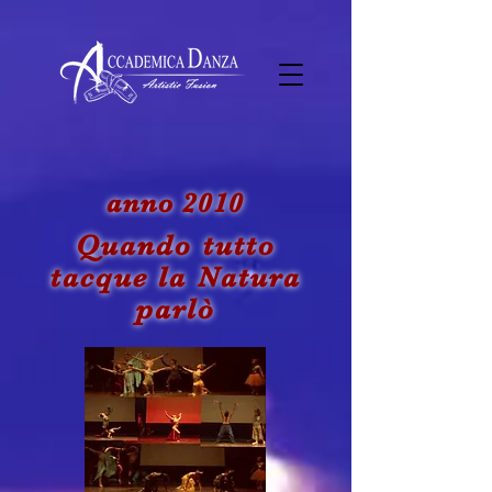
anno 2010
Quando tutto
tacque la Natura
parlò